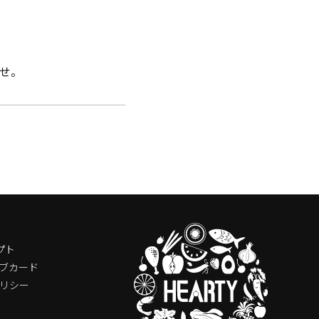
せ。
プト
ブカード
リシー