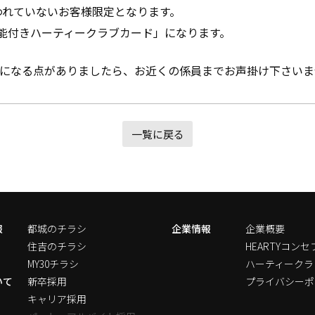
使われていないお客様限定となります。
機能付きハーティークラブカード」になります。
になる点がありましたら、お近くの係員までお声掛け下さいま
一覧に戻る
報
都城のチラシ
企業情報
企業概要
住吉のチラシ
HEARTYコンセ
MY30チラシ
ハーティークラ
いて
新卒採用
プライバシーポ
キャリア採用