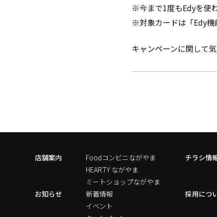
※今まで1度もEdyを
※対象カードは「Edy
キャンペーンに関して気
店舗案内
Foodコンビニながやま
チラシ情
HEARTY ながやま
ミートショップながやま
お知らせ
新着情報
採用につ
イベント