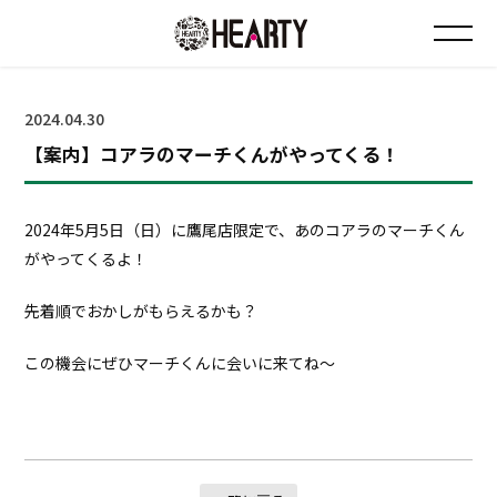
お知らせ
2024.04.30
【案内】コアラのマーチくんがやってくる！
チラシ情報
店舗について
2024年5月5日（日）に鷹尾店限定で、あのコアラのマーチくん
がやってくるよ！
会社について
先着順でおかしがもらえるかも？
採用について
この機会にぜひマーチくんに会いに来てね～
Instagram