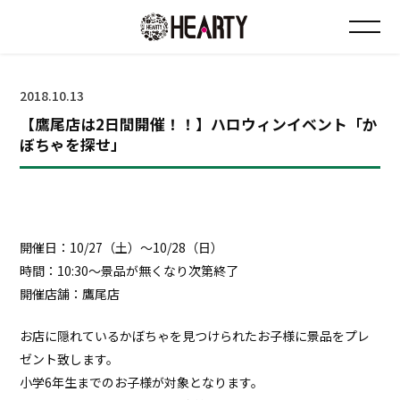
お知らせ
2018.10.13
【鷹尾店は2日間開催！！】ハロウィンイベント「か
チラシ情報
ぼちゃを探せ」
店舗について
会社について
開催日：10/27（土）～10/28（日）
時間：10:30～景品が無くなり次第終了
採用について
開催店舗：鷹尾店
お店に隠れているかぼちゃを見つけられたお子様に景品をプレ
Instagram
ゼント致します。
小学6年生までのお子様が対象となります。