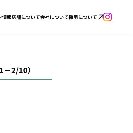
シ情報
店舗について
会社について
採用について
－2/10）