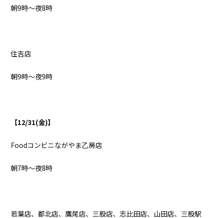
朝9時～夜8時
住吉店
朝9時～夜9時
【
12/31(
金
)
】
Foodコンビニながやま乙房店
朝7時～夜8時
若葉店、都北店、鷹尾店、三股店、志比田店、山田店、三股駅