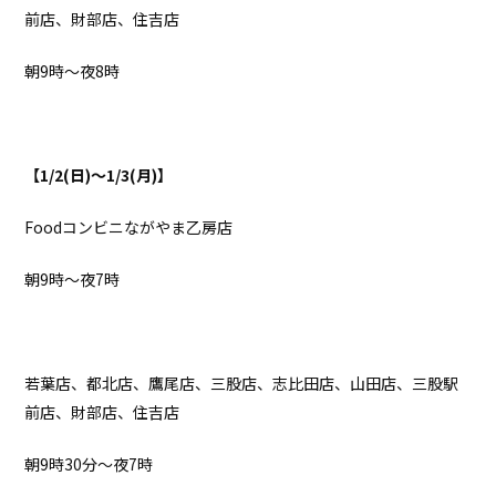
前店、財部店、住吉店
朝9時～夜8時
【
1/2(
日
)
～
1/3(
月
)
】
Foodコンビニながやま乙房店
朝9時～夜7時
若葉店、都北店、鷹尾店、三股店、志比田店、山田店、三股駅
前店、財部店、住吉店
朝9時30分～夜7時