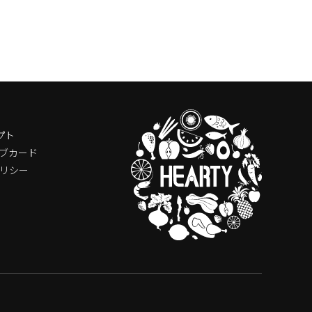
プト
ブカード
リシー