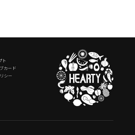
プト
ブカード
リシー