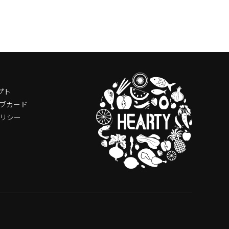
プト
ブカード
リシー