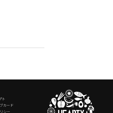
プト
ブカード
リシー