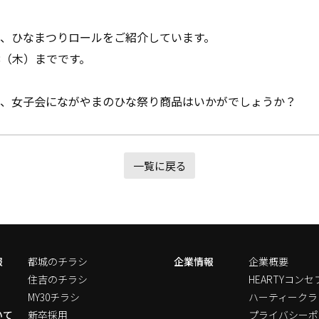
、ひなまつりロールをご紹介しています。
8（木）までです。
！
、女子会にながやまのひな祭り商品はいかがでしょうか？
一覧に戻る
報
都城のチラシ
企業情報
企業概要
住吉のチラシ
HEARTYコンセ
MY30チラシ
ハーティークラ
いて
新卒採用
プライバシーポ