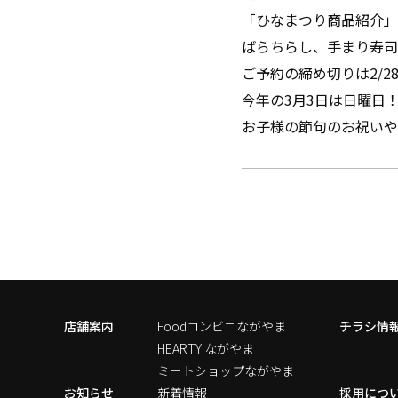
「ひなまつり商品紹介」
ばらちらし、手まり寿司
ご予約の締め切りは2/2
今年の3月3日は日曜日
お子様の節句のお祝いや
店舗案内
Foodコンビニながやま
チラシ情
HEARTY ながやま
ミートショップながやま
お知らせ
新着情報
採用につ