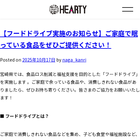
タグ:
若葉店
お知らせ
【フードドライブ実施のお知らせ】ご家庭で眠
っている食品をぜひご提供ください！
チラシ情報
Posted on
2025年10月17日
by
naga_kanri
店舗について
宮崎県では、食品ロス削減と福祉支援を目的とした「フードドライブ」
を実施します 。ご家庭で余っている食品や、消費しきれない食品があ
会社について
りましたら、ぜひお持ち寄りください。皆さまのご協力をお願いいたし
ます！
採用について
■ フードドライブとは？
Instagram
ご家庭で消費しきれない食品などを集め、子ども食堂や福祉施設など、