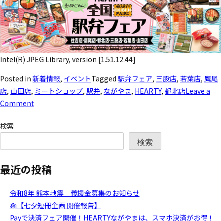
Intel(R) JPEG Library, version [1.51.12.44]
Posted in
新着情報
,
イベント
Tagged
駅弁フェア
,
三股店
,
若葉店
,
鷹尾
店
,
山田店
,
ミートショップ
,
駅弁
,
ながやま
,
HEARTY
,
都北店
Leave a
Comment
検索
検索
最近の投稿
令和8年 熊本地震 義援金募集のお知らせ
🎋【七夕短冊企画 開催報告】
Payで決済フェア開催！HEARTYながやまは、スマホ決済がお得！