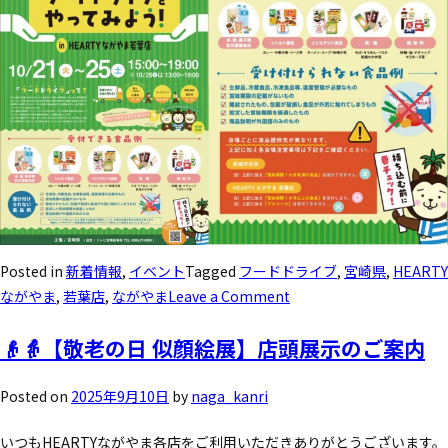
Posted in
新着情報
,
イベント
Tagged
フードドライブ
,
宮崎県
,
HEARTY
ながやま
,
若葉店
,
ながやま
Leave a Comment
👴👵【敬老の日 似顔絵展】店頭展示のご案内
Posted on
2025年9月10日
by
naga_kanri
いつもHEARTYながやま各店をご利用いただきありがとうございます。