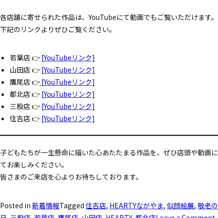
各店舗に寄せられた作品は、YouTubeにて動画でもご覧いただけます。
下記のリンクよりぜひご覧ください。
若葉店 👉
[YouTubeリンク]
山田店 👉
[YouTubeリンク]
鷹尾店 👉
[YouTubeリンク]
都北店 👉
[YouTubeリンク]
三股店 👉
[YouTubeリンク]
住吉店 👉
[YouTubeリンク]
子どもたちが一生懸命に描いた心あたたまる作品を、ぜひ店頭や動画に
てお楽しみください。
皆さまのご来店を心よりお待ちしております。
Posted in
新着情報
Tagged
住吉店
,
HEARTYながやま
,
似顔絵展
,
敬老の
日
,
三股店
,
若葉店
,
鷹尾店
,
山田店
,
HEARTY
,
都北店
Leave a Comment