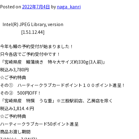
Posted on
2022年7月4日
by
naga_kanri
Intel(R) JPEG Library, version
[1.51.12.44]
今年も鰻の予約受付が始まりました！
只今各店でご予約受付中です！
「宮崎県産 鰻蒲焼き 特々大サイズ約330g(3人前)」
税込み3,780円
☆ご予約特典
その① ハーティークラブカードポイント１００ポイント進呈！
その② 500円OFF！
「宮崎県産 特撰 うな重」※三股駅前店、乙房店を除く
税込み1,814.４円
☆ご予約特典
ハーティークラブカード50ポイント進呈
商品お渡し期間