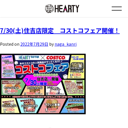
月:
2022年7月
お知らせ
7/30(土)住吉店限定 コストコフェア開催！
チラシ情報
Posted on
2022年7月29日
by
naga_kanri
店舗について
会社について
採用について
Instagram