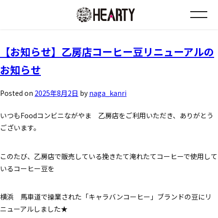
月:
2025年8月
お知らせ
【お知らせ】乙房店コーヒー豆リニューアルの
お知らせ
チラシ情報
Posted on
2025年8月2日
by
naga_kanri
店舗について
いつもFoodコンビニながやま 乙房店をご利用いただき、ありがとう
ございます。
会社について
採用について
このたび、乙房店で販売している挽きたて淹れたてコーヒーで使用して
いるコーヒー豆を
Instagram
横浜 馬車道で操業された「キャラバンコーヒー」ブランドの豆にリ
ニューアルしました★