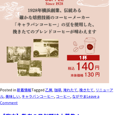
Posted in
新着情報
Tagged
乙房
,
珈琲
,
淹れたて
,
挽きたて
,
リニューア
ル
,
美味しい
,
キャラバンコーヒー
,
コーヒー
,
ながやま
Leave a
Comment