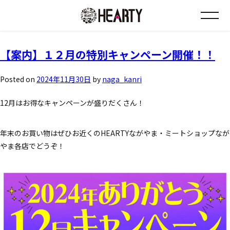
月:
2024年11月
お知らせ
【案内】１２月の特別キャンペーン開催！！
チラシ情報
Posted on
2024年11月30日
by
naga_kanri
12月はお得なキャンペーンが盛りだくさん！
店舗について
年末のお買い物はぜひお近くのHEARTYながやま・ミートショップなが
会社について
やま各店でどうぞ！
採用について
Instagram