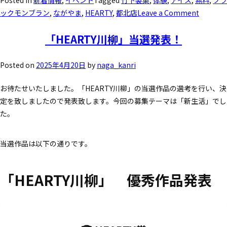
Posted in
新着情報
,
イベント
Tagged
竹下製菓
,
体験
,
アイス
,
無料
,
ブラ
ックモンブラン
,
ながやま
,
HEARTY
,
都北店
Leave a Comment
「HEARTY川柳」当選発表！
Posted on
2025年4月20日
by
naga_kanri
お待たせいたしました。「HEARTY川柳」の当選作品の選考を行い、決
定を致しましたので発表致します。今回の募集テーマは「新生活」でし
た。
当選作品は以下の通りです。
「HEARTY川柳」 優秀作品発表