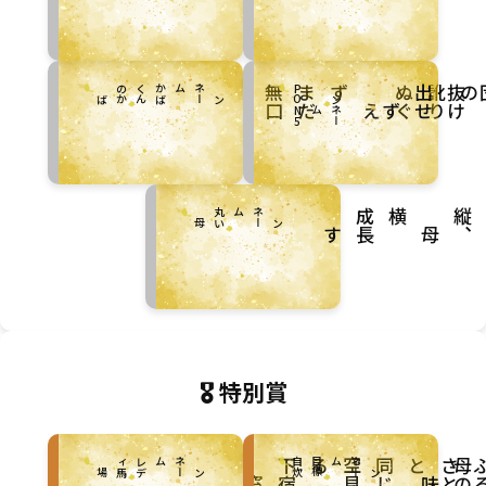
ペ
ネ
ム
か
く
の
口
5
ペ
ン
ー
：
P
O
ン
ー
：
ば
ん
かば
る
と
り
ぐえ
だ
生
分
布
け
せず
ネ
ム
N
ペ
ネ
ム
丸
ン
ー
：
い母
長す
学
は
、母
🎖 特別賞
ペ
ネ
ム
レ
ィ
炊
ペ
ン
ネ
ー
ム
：
目
標
自
ン
ー
：
デ
馬場
る
と
じ
見
宿窓
京
日
恋
の味