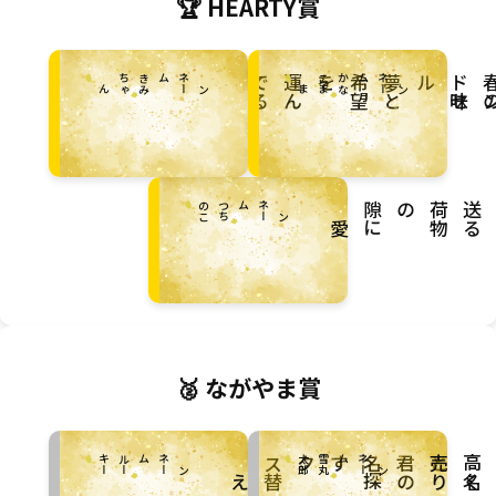
🏆 HEARTY賞
ペ
ネ
ム
き
ち
る
ペ
ネ
ム
か
こ
ン
ー
：
み
ゃん
ン
ー
：
な
まま
じ
て
さ
ひ
く
の味
こ
ペ
ン
ネ
ー
ム
：
つ
ち
の
立
子
る
物
に愛
🥈 ながやま賞
ー
ペ
ン
ネ
ー
ム
：
ル
ー
キ
郎
ペ
ン
ネ
ー
ム
：
雪
丸
太
り
替え
の名
の
探
ラ