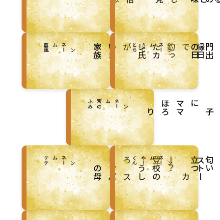
風
ペ
ン
ネ
ー
ム
：
薫
族
ら
ペ
ン
ネ
ー
ム
：
き
じ
と
日
縁
日
で
釣
っ
た
カ
レ
氏
が
い
ま
家
み
ペ
ン
ネ
ー
ム
：
宮
の
ふ
ろり
を
っ
け
す
が子
マ
テ
ペ
ン
ネ
ー
ム
：
テ
ん
ペ
ン
ネ
ー
ム
：
や
ー
く
つ
ス
ー
登
ろ
リ
母
ト
？
校
う
ッ
の
ーカ
の
し
ス
パ