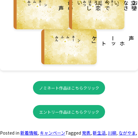
ぃ
ペ
ン
ネ
ー
ム
：
み
つ
ペ
ン
ネ
ー
ム
：
ミ
セ
ス
・
は
ち
み
ち
の声
き
さ
で
恋し
ん
ペ
ン
ネ
ー
ム
：
ふ
～
み
」
ノミネート作品はこちらクリック
エントリー作品はこちらクリック
Posted in
新着情報
,
キャンペーン
Tagged
発表
,
新生活
,
川柳
,
ながやま
,