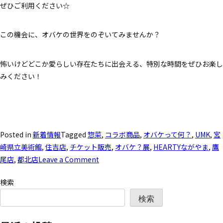
ぜひご利用ください☆
この機会に、オバケの世界をのぞいてみませんか？
怖いけどどこか愛らしい存在たちに出会える、特別な時間をぜひお楽し
みください！
Posted in
新着情報
Tagged
惣菜
,
コラボ商品
,
オバケって何？
,
UMK
,
宮
崎県立美術館
,
住吉店
,
チケット販売
,
オバケ？展
,
HEARTYながやま
,
鷹
尾店
,
都北店
Leave a Comment
検索
検索