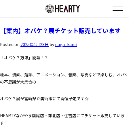
タグ:
コラボ商品
お知らせ
【案内】オバケ？展チケット販売しています
チラシ情報
Posted on
2025年1月28日
by
naga_kanri
「オバケ？万博」開幕！？
店舗について
絵本、漫画、落語、アニメーション、音楽、写真などで楽しむ、オバケ
会社について
の不思議が大集合の
採用について
オバケ？展が宮崎県立美術館にて開催予定です☆
Instagram
HEARTYながやま鷹尾店・都北店・住吉店にてチケット販売していま
す！