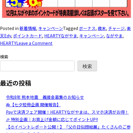
Posted in
新着情報
,
キャンペーン
Tagged
ボーナス
,
歳末
,
チャージ
,
楽
天Edy
,
ポイントカード
,
HEARTYながやま
,
キャンペーン
,
ながやま
,
HEARTY
Leave a Comment
検索
検索
最近の投稿
令和8年 熊本地震 義援金募集のお知らせ
🎋【七夕短冊企画 開催報告】
Payで決済フェア開催！HEARTYながやまは、スマホ決済がお得！
🎉 特別企画｜お買上げ金額に応じてポイントUP!!
【🎨イベントレポート公開！】「父の日似顔絵展」たくさんのご参