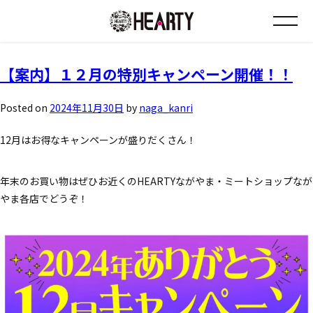
タグ:
歳末
お知らせ
【案内】１２月の特別キャンペーン開催！！
チラシ情報
Posted on
2024年11月30日
by
naga_kanri
12月はお得なキャンペーンが盛りだくさん！
店舗について
年末のお買い物はぜひお近くのHEARTYながやま・ミートショップなが
会社について
やま各店でどうぞ！
採用について
Instagram