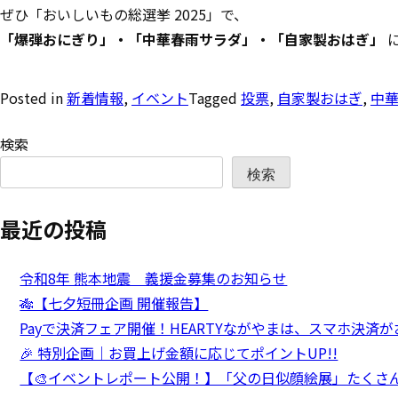
ぜひ「おいしいもの総選挙 2025」で、
「爆弾おにぎり」・「中華春雨サラダ」・「自家製おはぎ」
Posted in
新着情報
,
イベント
Tagged
投票
,
自家製おはぎ
,
中
検索
検索
最近の投稿
令和8年 熊本地震 義援金募集のお知らせ
🎋【七夕短冊企画 開催報告】
Payで決済フェア開催！HEARTYながやまは、スマホ決済
🎉 特別企画｜お買上げ金額に応じてポイントUP!!
【🎨イベントレポート公開！】「父の日似顔絵展」たくさ