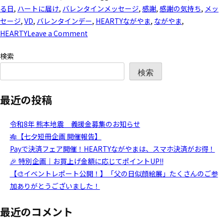
る日
,
ハートに届け
,
バレンタインメッセージ
,
感謝
,
感謝の気持ち
,
メッ
セージ
,
VD
,
バレンタインデー
,
HEARTYながやま
,
ながやま
,
HEARTY
Leave a Comment
検索
検索
最近の投稿
令和8年 熊本地震 義援金募集のお知らせ
🎋【七夕短冊企画 開催報告】
Payで決済フェア開催！HEARTYながやまは、スマホ決済がお得！
🎉 特別企画｜お買上げ金額に応じてポイントUP!!
【🎨イベントレポート公開！】「父の日似顔絵展」たくさんのご参
加ありがとうございました！
最近のコメント