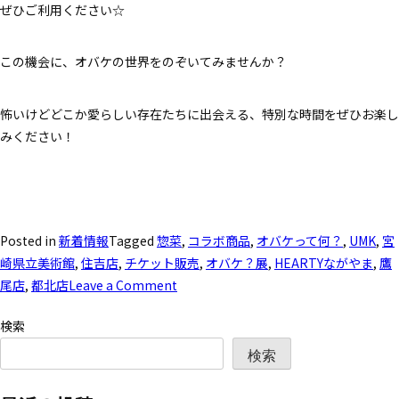
ぜひご利用ください☆
この機会に、オバケの世界をのぞいてみませんか？
怖いけどどこか愛らしい存在たちに出会える、特別な時間をぜひお楽し
みください！
Posted in
新着情報
Tagged
惣菜
,
コラボ商品
,
オバケって何？
,
UMK
,
宮
崎県立美術館
,
住吉店
,
チケット販売
,
オバケ？展
,
HEARTYながやま
,
鷹
尾店
,
都北店
Leave a Comment
検索
検索