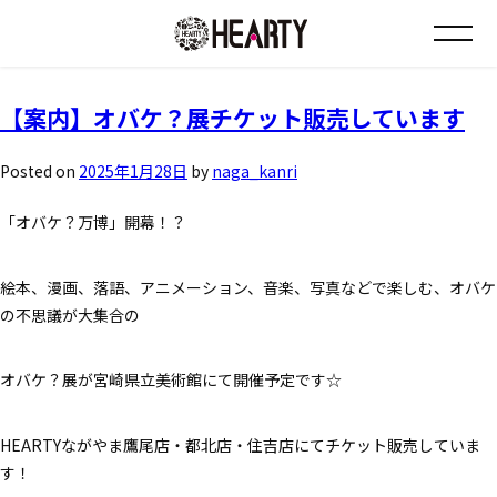
タグ:
惣菜
お知らせ
【案内】オバケ？展チケット販売しています
チラシ情報
Posted on
2025年1月28日
by
naga_kanri
「オバケ？万博」開幕！？
店舗について
絵本、漫画、落語、アニメーション、音楽、写真などで楽しむ、オバケ
会社について
の不思議が大集合の
採用について
オバケ？展が宮崎県立美術館にて開催予定です☆
Instagram
HEARTYながやま鷹尾店・都北店・住吉店にてチケット販売していま
す！