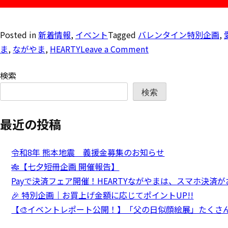
Posted in
新着情報
,
イベント
Tagged
バレンタイン特別企画
,
ま
,
ながやま
,
HEARTY
Leave a Comment
検索
検索
最近の投稿
令和8年 熊本地震 義援金募集のお知らせ
🎋【七夕短冊企画 開催報告】
Payで決済フェア開催！HEARTYながやまは、スマホ決済
🎉 特別企画｜お買上げ金額に応じてポイントUP!!
【🎨イベントレポート公開！】「父の日似顔絵展」たくさ