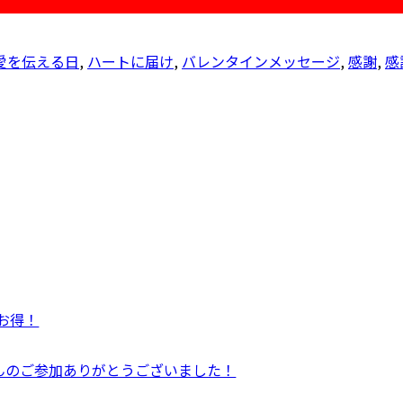
愛を伝える日
,
ハートに届け
,
バレンタインメッセージ
,
感謝
,
感
がお得！
んのご参加ありがとうございました！