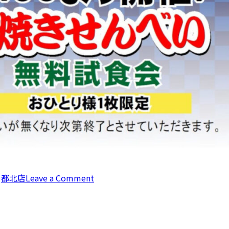
,
都北店
Leave a Comment