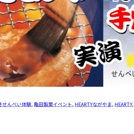
きせんべい体験
,
亀田製菓イベント
,
HEARTYながやま
,
HEARTY